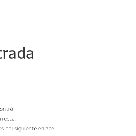
trada
ontró.
rrecta.
és del siguiente enlace.