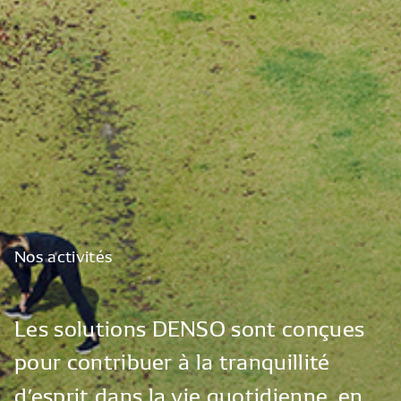
Nos
activités
Les
solutions
DENSO
sont
conçues
pour
contribuer
à
la
tranquillité
d’esprit
dans
la
vie
quotidienne,
en