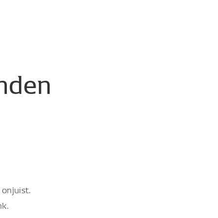
nden
onjuist.
nk.