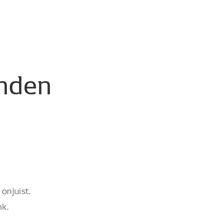
nden
onjuist.
nk.