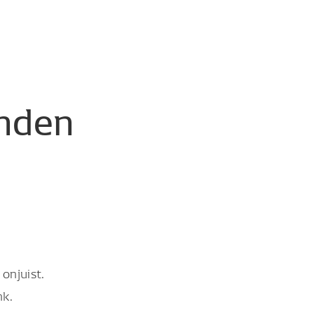
nden
onjuist.
nk.