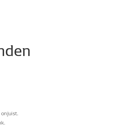
nden
onjuist.
nk.