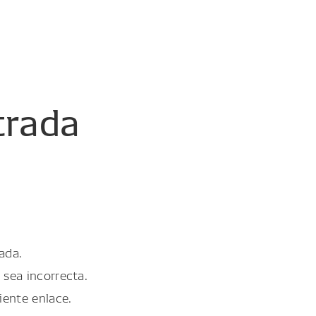
trada
ada.
 sea incorrecta.
iente enlace.