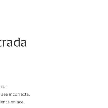
trada
ada.
 sea incorrecta.
iente enlace.