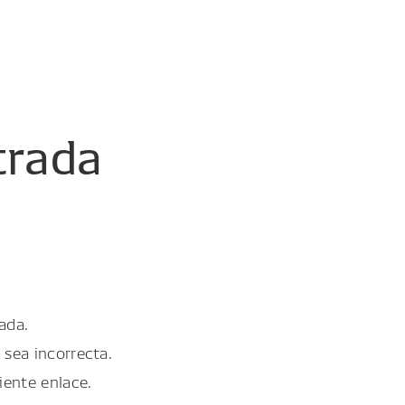
trada
ada.
 sea incorrecta.
iente enlace.