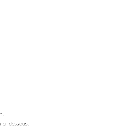
t.
en ci-dessous.