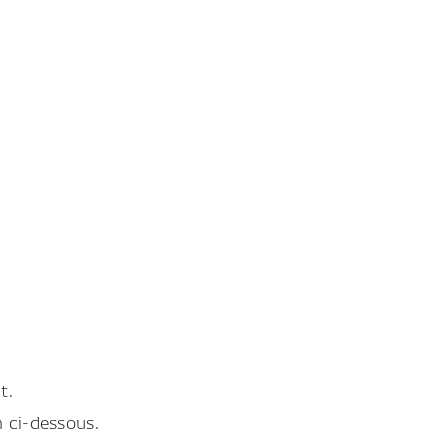
t.
en ci-dessous.