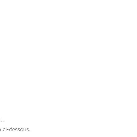
t.
en ci-dessous.