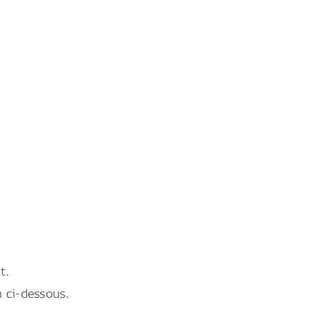
t.
en ci-dessous.