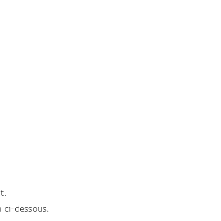
t.
en ci-dessous.