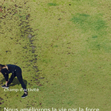
Champ
d'activité
Nous
améliorons
la
vie
par
la
force