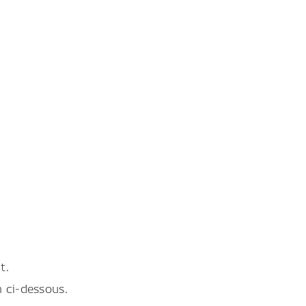
t.
en ci-dessous.