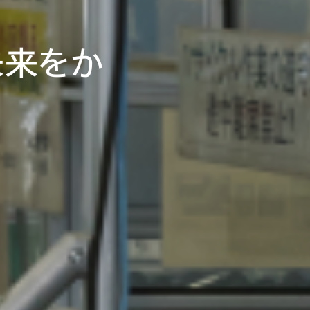
未来をか
ズ工業の
事がそこ