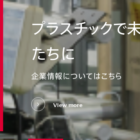
プラスチックで
たちに
身近にあるシミ
誇りに思える仕
企業情報についてはこちら
技術・製品についてはこちら
採用情報についてはこちら
ものづくり
にはある
View
more
View
View
more
more