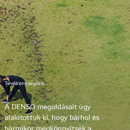
Tevékenységünk
A
DENSO
megoldásait
úgy
alakítottuk
ki,
hogy
bárhol
és
bármikor
megkönnyítsék
a