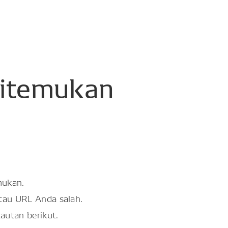
itemukan
mukan.
atau URL Anda salah.
tautan berikut.