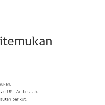
itemukan
mukan.
atau URL Anda salah.
tautan berikut.