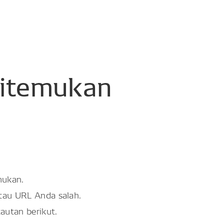
itemukan
mukan.
atau URL Anda salah.
tautan berikut.