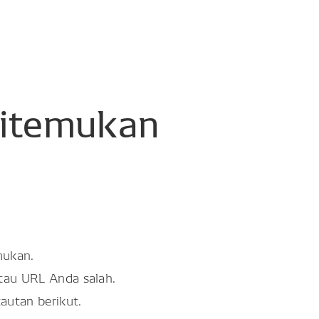
itemukan
mukan.
atau URL Anda salah.
tautan berikut.