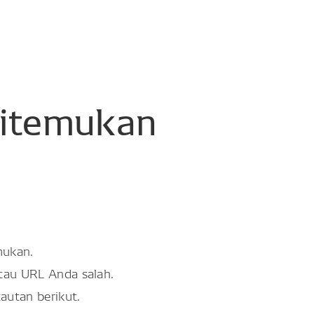
itemukan
mukan.
atau URL Anda salah.
tautan berikut.