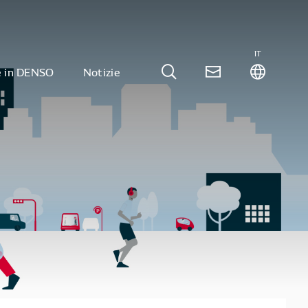
IT
e in DENSO
Notizie