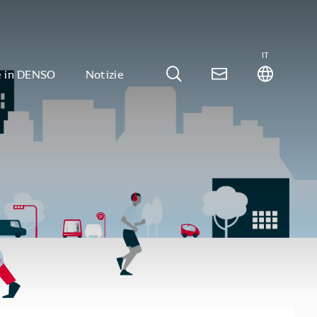
IT
e in DENSO
Notizie