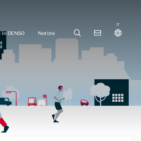
IT
e in DENSO
Notizie