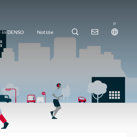
IT
e in DENSO
Notizie