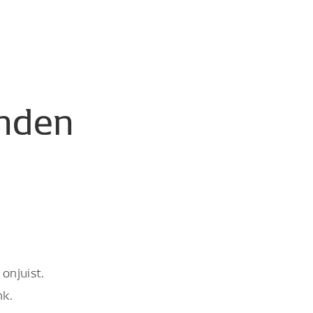
nden
onjuist.
nk.