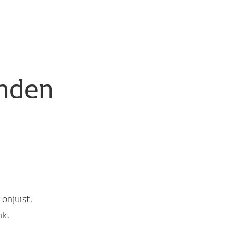
nden
onjuist.
nk.