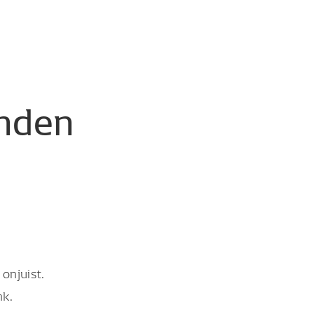
nden
onjuist.
nk.