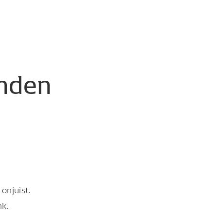
nden
onjuist.
nk.