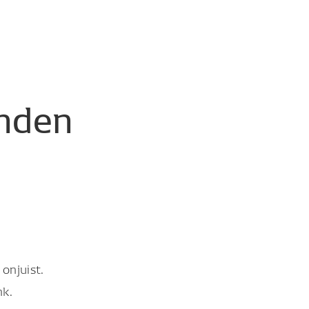
nden
onjuist.
nk.