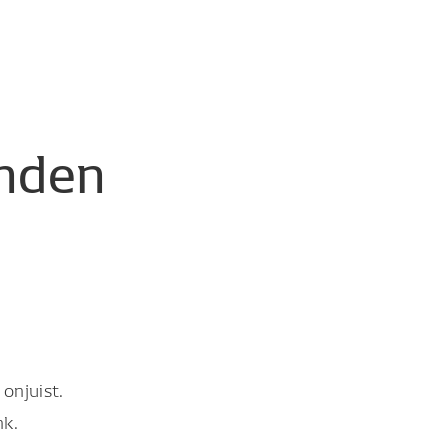
nden
onjuist.
nk.