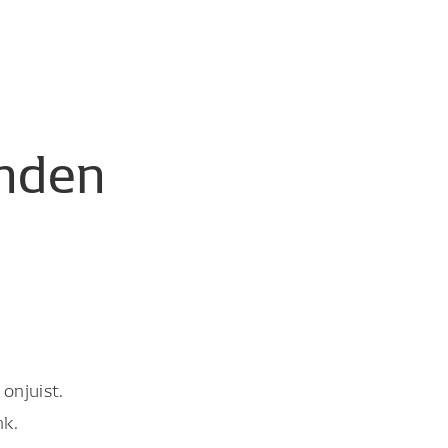
nden
onjuist.
nk.