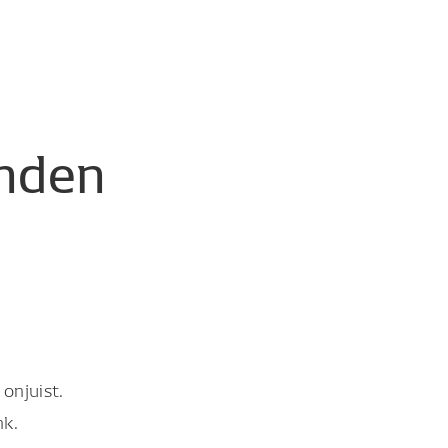
nden
onjuist.
nk.