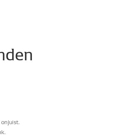
nden
onjuist.
nk.