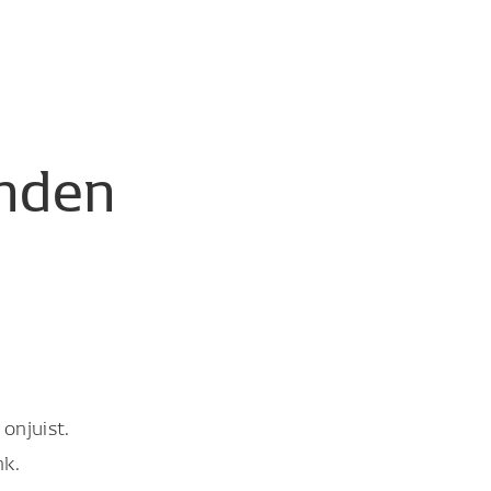
nden
onjuist.
nk.