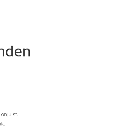
nden
onjuist.
nk.