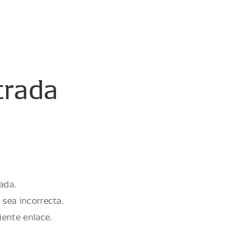
trada
ada.
 sea incorrecta.
iente enlace.