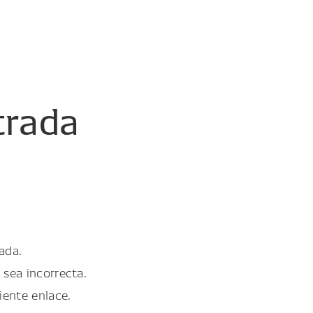
trada
ada.
 sea incorrecta.
iente enlace.