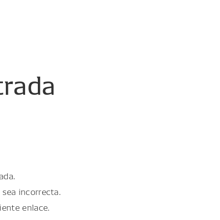
trada
ada.
 sea incorrecta.
iente enlace.