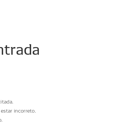
ntrada
itada.
estar incorreto.
o.