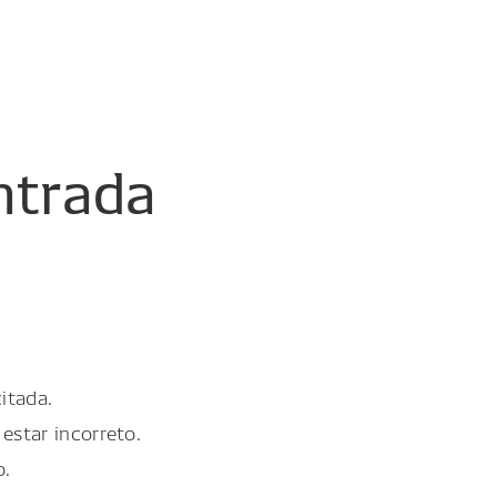
ntrada
itada.
estar incorreto.
o.