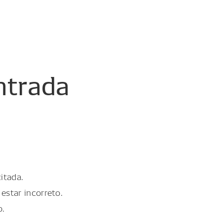
ntrada
itada.
estar incorreto.
o.