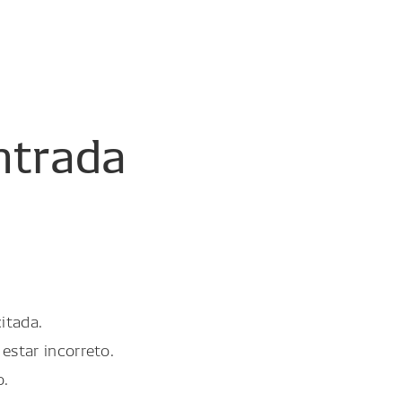
ntrada
itada.
estar incorreto.
o.