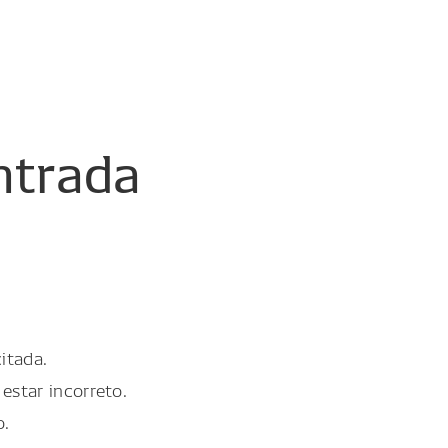
ntrada
itada.
estar incorreto.
o.