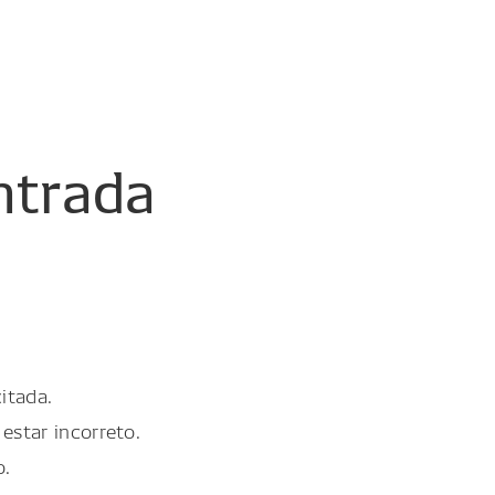
ntrada
itada.
estar incorreto.
o.