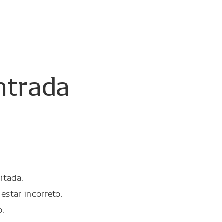
ntrada
itada.
estar incorreto.
o.