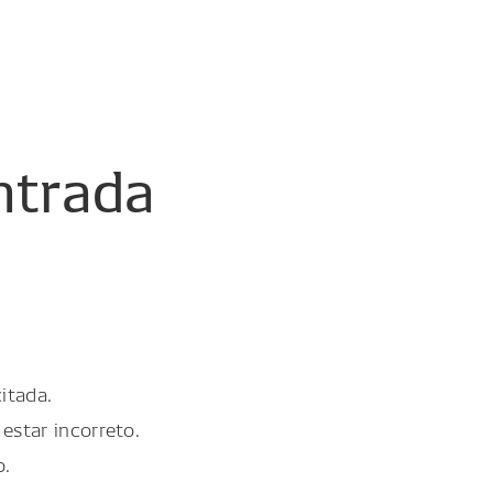
ntrada
itada.
estar incorreto.
o.