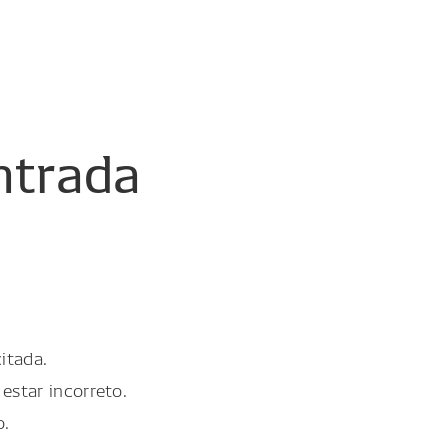
ntrada
itada.
estar incorreto.
o.